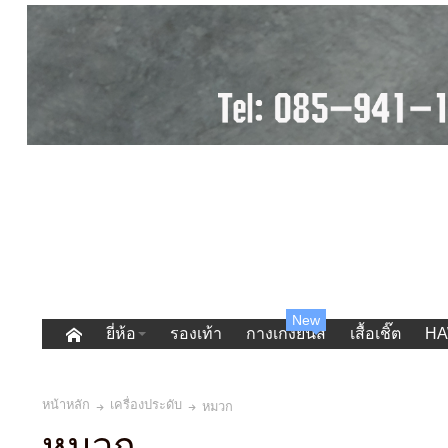
New
ยี่ห้อ
รองเท้า
กางเกงยีนส์
เสื้อเชิ๊ต
HA
หน้าหลัก
เครื่องประดับ
หมวก
หมวก