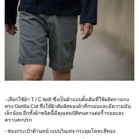
- เลือกใช้ผ้า T / C twill ซึ่งเป็นผ้าแบบดั้งเดิมที่ใช้ผลิตกางเกง
ทรง Gorilla Cut ซึ่งให้ผิวสัมผัสของผ้าที่กรอบและมีความมัน
เล็กน้อย อีกทั้งผ้าชนิดนี้มีคุณสมบัติทนทานต่อริ้วรอยและ
คราบสกปรก
- ช่องกระเป๋าด้านหน้าแบบวินเทจ กระดุมโลหะสีทอง