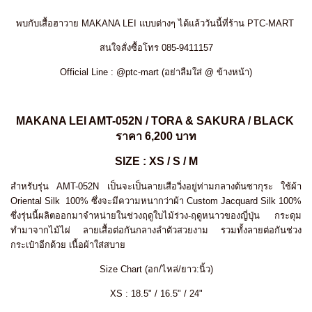
พบกับเสื้อฮาวาย MAKANA LEI แบบต่างๆ ได้แล้ววันนี้ที่ร้าน PTC-MART
สนใจสั่งซื้อโทร 085-9411157
Official Line : @ptc-mart (อย่าลืมใส่ @ ข้างหน้า)
MAKANA LEI AMT-052N /
TORA & SAKURA
/ BLACK
ราคา 6,200 บาท
SIZE : XS / S / M
สำหรับรุ่น AMT-052N เป็นจะเป็นลายเสือวิ่งอยู่ท่ามกลางต้นซากุระ ใช้ผ้า
Oriental Silk 100% ซึ่งจะมีความหนากว่าผ้า Custom Jacquard Silk 100%
ซึ่งรุ่นนี้ผลิตออกมาจำหน่ายในช่วงฤดูใบไม้ร่วง-ฤดูหนาวของญี่ปุ่น กระดุม
ทำมาจากไม้ไผ่ ลายเสื้อต่อกันกลางลำตัวสวยงาม รวมทั้งลายต่อกันช่วง
กระเป๋าอีกด้วย เนื้อผ้าใส่สบาย
Size Chart (อก/ไหล่/ยาว:นิ้ว)
XS : 18.5" / 16.5" / 24"