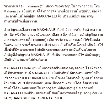
"มาคานาเลอิ (makanalei)" แปลว่า "ของขวัญ" ในภาษาฮาวาย โดย
Makana Lei เป็นแบรนด์ได้ทำการพัฒนาเสื้อฮาวายในรูปแบบของผ้า
และลายในสไตล์ญี่ปุ่น MAKANA LEI จึงเปรียบเสมือนของขวัญ
สำหรับผู้ที่รักเสื้อฮาวาย
คำขวัญของเสื้อฮาวาย MAKANA LEI คือทำด้วยการตัดเย็บด้วยความ
ปรานีต หนึ่งในความมุ่งมั่นของเราคือการที่เราให้ความสำคัญกับความ
สวยงามของทรงเสื้อ (pattern) เช่นการจัดวางลายของผ้าให้เชื่อมต่อ
กันตรงกลาง รวมทั้งตรงกระเป๋าช่วงอก สำหรับเรื่องนี้เราจำเป็นต้องใช้
เนื้อผ้าที่มีขนาดมากกว่าปกติประมาณสองเท่า แต่มันเป็นนโยบาย
สำคัญที่สำคัญของ MAKANA LEI ที่เน้นการออกแบบดีไซน์แม้จะสูญ
เสียผ้าจำนวนมากไปบ้างก็ตาม
MAKANA LEI ยังคงมุ่งมั่นในการผลิตผ้าแบบต่างๆ ออกมา โดยผ้าหลัก
ที่ใช้สำหรับแบรนด์ MAKANA LEI เป็นผ้าที่ทำได้ยากประเภทหนึ่งซึ่ง
เรียกว่า ผ้า SILK CHIRIMEN 100% ซึ่งผลิตน้อยมากในญี่ปุ่น เนื่องจาก
ผ้า CHIRIMEN มีความอ่อนนุ่มและยึดติดกับผิวหนังได้ดี จึงสามารถ
สวมใส่ได้อย่างสบายแม้ในช่วงฤดูร้อนที่มีอุณหภูมิสูง นอกจากนี้
MAKANA LEI ยังมีผ้าแบบพิเศษที่ใช้กับในการผลิตเสื้อรุ่นต่างๆ อีกเช่น
JACQUARD SILK และ ORIENTAL SILK