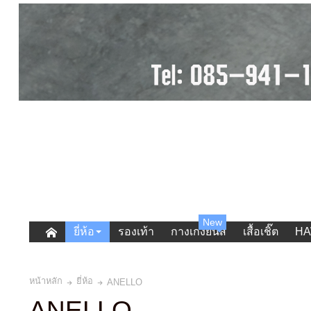
New
ยี่ห้อ
รองเท้า
กางเกงยีนส์
เสื้อเชิ๊ต
HA
หน้าหลัก
ยี่ห้อ
ANELLO
ANELLO