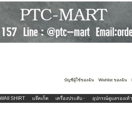
บัญชีผู้ใช้ของฉัน
Wishlist ของฉัน
WAII SHIRT
แจ๊คเก็ต
เครื่องประดับ
อุปกรณ์ดูแลรองเท้