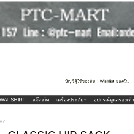
บัญชีผู้ใช้ของฉัน
Wishlist ของฉัน
WAII SHIRT
แจ๊คเก็ต
เครื่องประดับ
อุปกรณ์ดูแลรองเท้
ERY