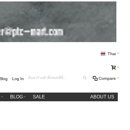
Thai
Compare
Blog
Log In
า
BLOG
SALE
ABOUT US