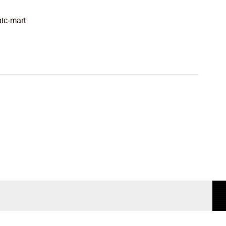
tc-mart
จดหมายข่าว
สมัครสมาชิก