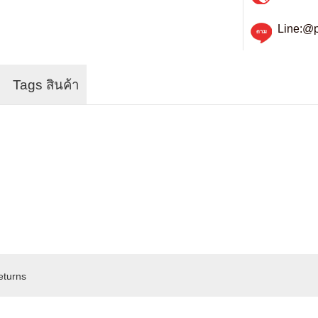
Line:@p
Tags สินค้า
eturns