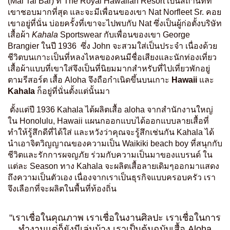
(Mai Tai Bar) ที่ The Royal Hawaiian Resort เป็นสถานที่ที่
เขาชอบมากที่สุด และจะมีเพื่อนของเขา Nat Norfleet Sr. คอย
เขาอยู่ที่นั่น บ่อยครั้งที่เขาจะไปพบกับ Nat ซึ่งเป็นผู้ก่อตั้งบริษัท
เสื้อผ้า
Kahala
Sportswear กับเพื่อนของเขา George
Brangier ในปี 1936 ซึ่ง John จะสวมใส่เป็นประจำ เนื่องด้วย
ชีวิตบนเกาะเป็นที่หลงไหลของคนมีชื่อเสียงและนักท่องเที่ยว
เสื้อผ้าแบบที่เขาใส่จึงเป็นที่นิยมมากสำหรับที่ไปเที่ยวพักอยู่
ตามรีสอร์ต เสื้อ Aloha จึงถือกำเนิดขึ้นบนเกาะ
Hawaii
และ
Kahala
ก็อยู่ที่นั่นตั้งแต่นั้นมา
ตั้งแต่ปี 1936 Kahala ได้ผลิตเสื้อ aloha จากสำนักงานใหญ่
ใน Honolulu, Hawaii แผนกออกแบบได้ออกแบบลายเสื้อที่
ทำให้รู้สึกดีที่ได้ใส่ และหวังว่าคุณจะรู้สึกเช่นกัน Kahala ได้
นำเอาจิตวิญญาณของความเป็น Waikiki beach boy ที่สนุกกับ
ชีวิตและรักการผจญภัย ร่วมกับความเป็นมาของแบรนด์ ใน
แต่ละ Season ทาง Kahala จะผลิตเสื้อลายเดิมๆออกมาแสดง
ถึงความเป็นตัวเอง เนื่องจากเราเป็นธุรกิจแบบครอบครัว เรา
จึงเลือกที่จะผลิตในพื้นที่ท้องถิ่น
"เราเชื่อในคุณภาพ เราเชื่อในงานศิลปะ เราเชื่อในการ
ทำงานแต่ก็ยังมีเล่นบ้าง เราเป็นต้นฉบับเสื้อ Aloha