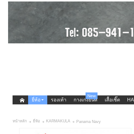
New
ยี่ห้อ
รองเท้า
กางเกงยีนส์
เสื้อเชิ๊ต
HA
หน้าหลัก
ยี่ห้อ
KARMAKULA
Panama Navy