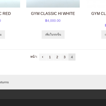
C RED
GYM CLASSIC HI WHITE
GYM CL
0
฿4,000.00
็น
เพิ่มในรถเข็น
หน้า:
1
2
3
4
eturns