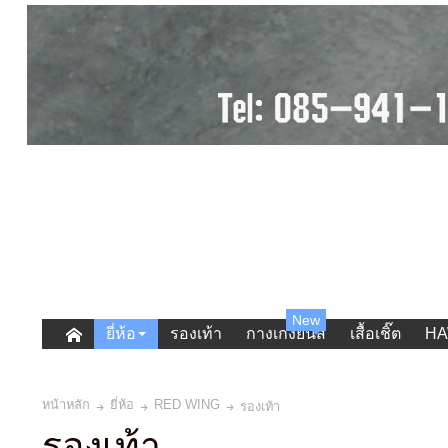
New
ยี่ห้อ
รองเท้า
กางเกงยีนส์
เสื้อเชิ๊ต
HA
หน้าหลัก
ยี่ห้อ
RED WING
รองเท้า
รองเท้า