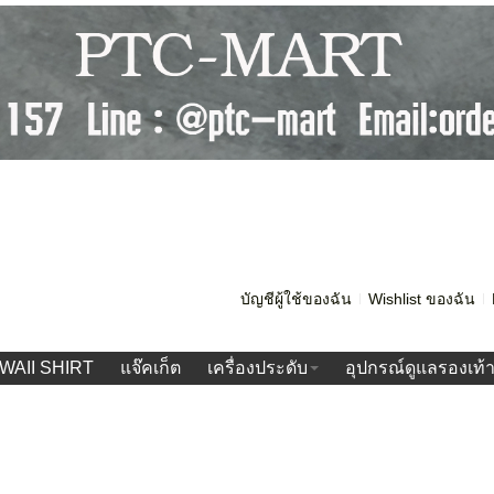
บัญชีผู้ใช้ของฉัน
Wishlist ของฉัน
WAII SHIRT
แจ๊คเก็ต
เครื่องประดับ
อุปกรณ์ดูแลรองเท้