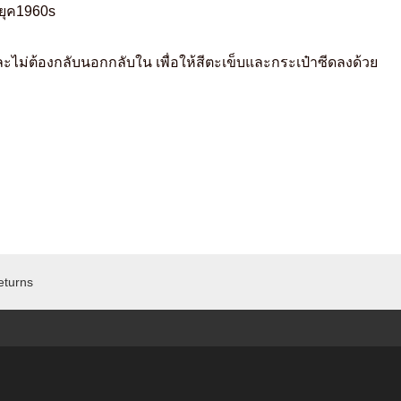
กยุค1960s
และไม่ต้องกลับนอกกลับใน เพื่อให้สีตะเข็บและกระเป๋าซีดลงด้วย
eturns