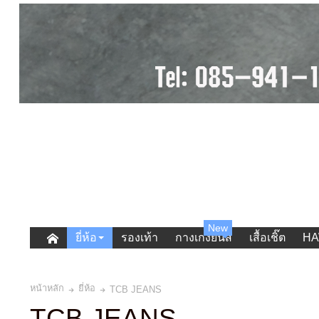
New
ยี่ห้อ
รองเท้า
กางเกงยีนส์
เสื้อเชิ๊ต
HA
หน้าหลัก
ยี่ห้อ
TCB JEANS
TCB JEANS