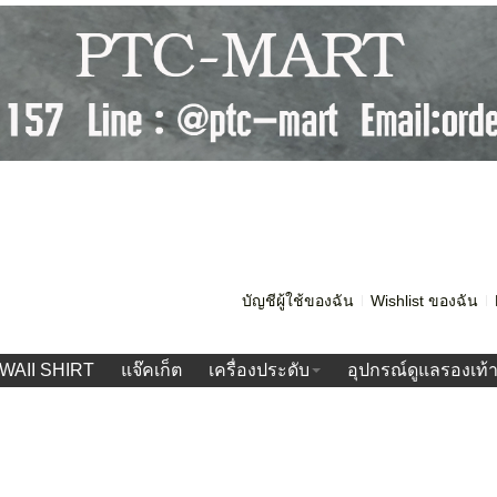
บัญชีผู้ใช้ของฉัน
Wishlist ของฉัน
WAII SHIRT
แจ๊คเก็ต
เครื่องประดับ
อุปกรณ์ดูแลรองเท้