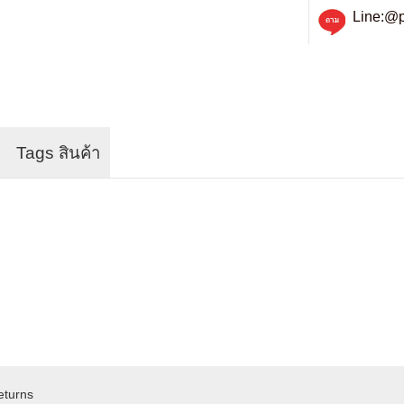
Line:@p
Tags สินค้า
eturns