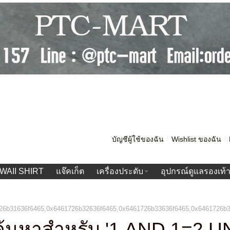
บัญชีผู้ใช้ของฉัน
Wishlist ของฉัน
WAII SHIRT
แจ๊คเก็ต
เครื่องประดับ
อุปกรณ์ดูแลรองเท้
6b31636f6465,0x6461726b32636f6465,0x6461726b33636f6465,0x6461726b34
้นหาสำหรับ '1 AND 1=2 