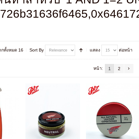
726b31636f6465,0x64617
จากทั้งหมด 16
Sort By
แสดง
ต่อหน้า
หน้า:
1
2