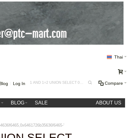
Thai
Compare
Blog
Log In
า
BLOG
SALE
ABOUT US
636f6465,0x6461726b35636f6465-'
UNION SELECT