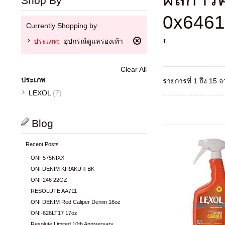
Shop By
0x6461
Currently Shopping by:
'
ประเภท:
อุปกรณ์ดูแลรองเท้า
ลบ
รายการ
สินค้า
Clear All
นี้
ประเภท
รายการที่ 1 ถึง 15 
ออก
LEXOL
(7)
Blog
Recent Posts
ONI-575NIXX
ONI DENIM KIRAKU-ll-BK
ONI-246 22OZ
RESOLUTE AA711
ONI DENIM Red Caliper Denim 16oz
ONI-626LT17 17oz
Resolute Limited 10th Anniversary