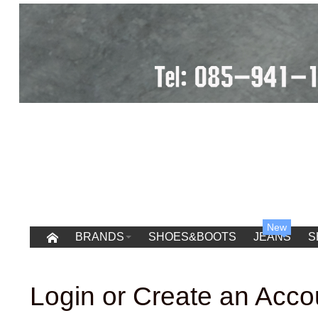
New
BRANDS
SHOES&BOOTS
JEANS
S
Login or Create an Acco