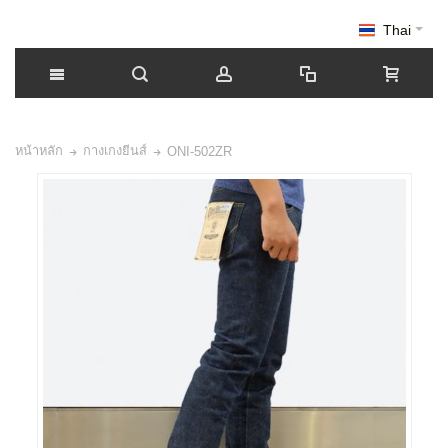
Thai
หน้าหลัก
กางเกงยีนส์
ONI-502ZR