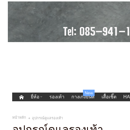
New
ยี่ห้อ
รองเท้า
กางเกงยีนส์
เสื้อเชิ๊ต
HA
หน้าหลัก
อุปกรณ์ดูแลรองเท้า
อุปกรณ์ดูแลรองเท้า